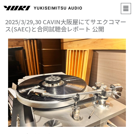
内
メ
容
ニ
を
ス
ュ
2025/3/29,30 CAVIN大阪屋にてサエクコマー
キ
ー
ッ
ス(SAEC)と合同試聴会レポート 公開
プ