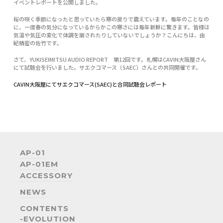
イベントレポートを公開しました。
桜の咲く季節になったと思っていたら寒の戻りで震えています。毎年のことなの
に、一度春の気分になっているからかこの寒さには毎年新鮮に驚きます。皆様は
×
気温や気圧の変化で体調を崩されたりしていないでしょうか？こんにちは、由
紀精密の佐竹です。
お名前 (必須)
さて、
YUKISEIMITSU AUDIO REPORT 第12回です。札幌はCAVIN大阪屋さん
にて試聴会を行いました。サエクコマース（SAEC）さんとの共同開催です。
メールアドレス (必須)
CAVIN大阪屋にてサエクコマース(SAEC)と合同試聴会レポート
お電話番号 (必須)
郵便番号
AP-01
AP-01EM
ACCESSORY
ご住所
NEWS
CONTENTS
お問い合わせ内容
-EVOLUTION