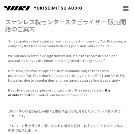
内
メ
容
ニ
を
ス
ュ
ステンレス製センタースタビライザー 販売開
キ
ー
ッ
始のご案内
プ
This stainless steel stabilizer was developed in-house by Yuki Precision, a
company that has been manufacturing precision parts since 1950.
We pursued a simple design that would “hold the record in place and
accurately convey the information engraved in the grooves.”
Until now, this was an optional item available only to those who
purchased Yuki Precision’s analog record players, the AP-01 and AP-01EM.
However, due to popular demand, we have begun selling it separately.
If you live overseas, please contact one of the stores listed in
the
distributor list
for product purchases and inquiries.
1950年から精密部品を手掛ける由紀精密が自社開発したステンレス製スタビラ
イザーです。
「レコード盤を押さえ、溝に刻まれた情報を正確に伝える」ことをシンプルな
形状で追求しました。