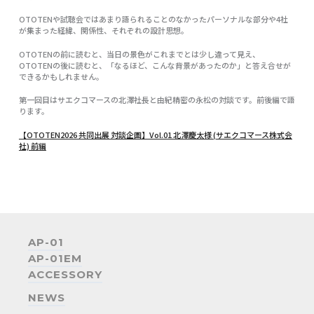
OTOTENや試聴会ではあまり語られることのなかったパーソナルな部分や4社
が集まった経緯、関係性、それぞれの設計思想。
OTOTENの前に読むと、当日の景色がこれまでとは少し違って見え、
OTOTENの後に読むと、「なるほど、こんな背景があったのか」と答え合せが
×
できるかもしれません。
第一回目はサエクコマースの北澤社長と由紀精密の永松の対談です。前後編で語
お名前 (必須)
ります。
【OTOTEN2026 共同出展 対談企画】Vol.01 北澤慶太様 (サエクコマース株式会
メールアドレス (必須)
社) 前編
お電話番号 (必須)
郵便番号
AP-01
AP-01EM
ACCESSORY
ご住所
NEWS