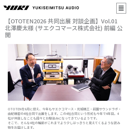
内
メ
容
ニ
を
ス
ュ
【OTOTEN2026 共同出展 対談企画】Vol.01
キ
ー
ッ
北澤慶太様 (サエクコマース株式会社) 前編 公
プ
開
OTOTENを6月に控え、今年もサエクコマース・光城精工・前園サウンドラボ・
由紀精密の4社合同で出展をします。この4社合同という形式も今年で4年目。4
社が仲良しなことも段々とお馴染みになってきているようです。
そこで、そんな4社の輪郭がこれまでより少しはっきりと見えてくるような読み
物をお届けします。