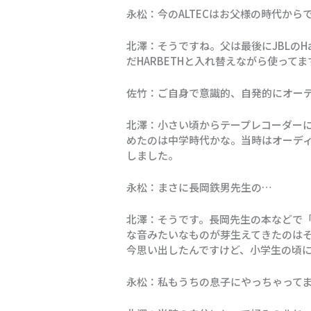
永松：今のALTECはお父様の時代から
北澤：そうですね。父は最後にJBLのHa
だHARBETHと入れ替えながら使ってま
佐竹：ご自身で意識的、自発的にオー
北澤：小さい頃からテープレコーダー
めたのは中学時代かな。当時はオーデ
しました。
永松：まさに長岡鉄男先生の…
北澤：そうです。長岡先生の本などで
な音みたいなものが芽生えてきたのは
今思い出したんですけど、小学生の頃
永松：私もうちの息子にやっちゃって