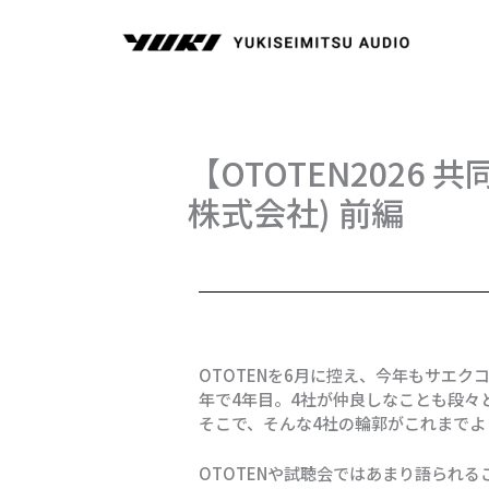
内
容
を
ス
キ
ッ
プ
【OTOTEN2026 
株式会社) 前編
OTOTENを6月に控え、今年もサエ
年で4年目。4社が仲良しなことも段々
そこで、そんな4社の輪郭がこれまで
OTOTENや試聴会ではあまり語られ