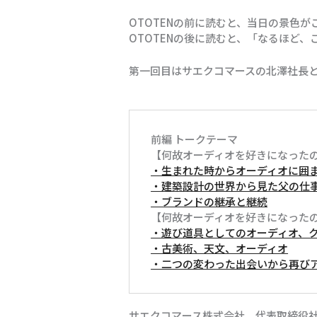
OTOTENの前に読むと、当日の景色
OTOTENの後に読むと、「なるほど
第一回目はサエクコマースの北澤社長
前編 トークテーマ
【何故オーディオを好きになったのか？
・生まれた時からオーディオに囲
・建築設計の世界から見た父の仕
・ブランドの継承と継続
【何故オーディオを好きになったのか
・遊び道具としてのオーディオ、
・古美術、天文、オーディオ
・二つの変わった出会いから再び
サエクコマース株式会社 代表取締役社