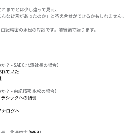
がこれまでとは少し違って見え、
、こんな背景があったのか」と答え合せができるかもしれません。
と由紀精密の永松の対談です。前後編で語ります。
 - SAEC 北澤社長の場合】
まれていた
事
？ - 由紀精密 永松の場合】
クラシックへの傾倒
アナログへ
長 北澤慶太 (
WEB
)