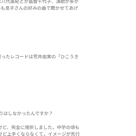
は八代亜紀とか島倉千代子、演歌が多か
んも息子さんの好みの曲で聴かせてあげ
買ったレコードは荒井由実の「ひこうき
りはしなかったんですか？
けど、完全に挫折しました。中学の頃も
けど上手くならなくて。イメージが先行