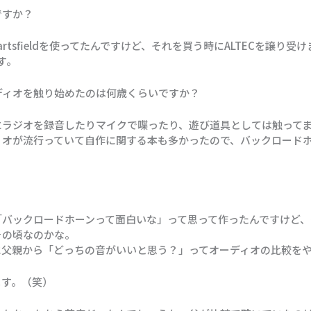
ですか？
rtsfieldを使ってたんですけど、それを買う時にALTECを譲り
す。
ディオを触り始めたのは何歳くらいですか？
にラジオを録音したりマイクで喋ったり、遊び道具としては触って
ィオが流行っていて自作に関する本も多かったので、バックロード
「バックロードホーンって面白いな」って思って作ったんですけど
その頃なのかな。
に父親から「どっちの音がいいと思う？」ってオーディオの比較を
ます。（笑）