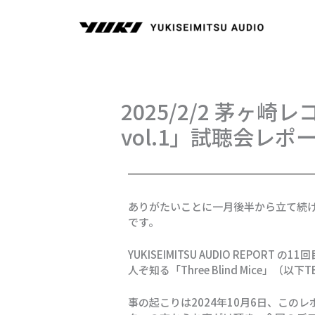
内
容
を
ス
キ
ッ
プ
2025/2/2 茅ヶ崎レ
vol.1」試聴会レポ
ありがたいことに一月後半から立て続
です。
YUKISEIMITSU AUDIO REP
人ぞ知る「Three Blind Mic
事の起こりは2024年10月6日、この