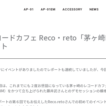
AP-01
AP-01EM
ACCESSORY
NEWS
コードカフェ Reco・reto「茅ヶ崎D
ート
けにイベントがありましたのでレポートも連続していましたが、今
ORT の11回目は、これまでにも２度お世話になっている茅ヶ崎のレコードカ
e」（以下TBM）をかつて立ち上げられた藤井武さんとのデモセッションの
レポートの第６回でもお伝えしたReco.retoさんでの初めてのイ