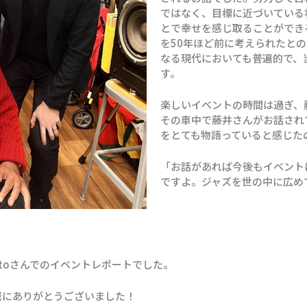
ではなく、目標に近づいている
とで幸せを感じ取ることができ
を50年ほど前に考えられたと
なる現代においても普遍的で、
す。
楽しいイベントの時間は過ぎ、
その車中で藤井さんがお話され
をとても物語っていると感じた
「お話があれば今後もイベント
ですよ。ジャズを世の中に広め
retoさんでのイベントレポートでした。
誠にありがとうございました！