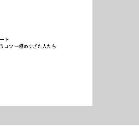
×
お名前 (必須)
ポート
メールアドレス (必須)
会うコツ ―極めすぎた人たち
お電話番号 (必須)
郵便番号
ご住所