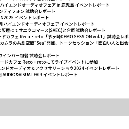
5回九州ハイエンドオーディオフェア in 鹿児島 イベントレポート
金沢 アンティフォン 試聴会レポート
OTEN2025 イベントレポート
22回 九州ハイエンドオーディオフェア イベントレポート
CAVIN大阪屋にてサエクコマース(SAEC)と合同試聴会レポート
ードカフェ Reco・reto「茅ヶ崎DEMO SESSION vol.1」試聴会レ
式会社オカムラの共創空間“Sea”開催、トークセッション「面白い人と出
鎌倉のワインバー祖餐 試聴会レポート
レコードカフェ Reco・retoにてライブイベントに参加
4 ハイエンドオーディオ＆アクセサリーショウ2024 イベントレポート
8回 AUDIO&VISUAL FAIR イベントレポート