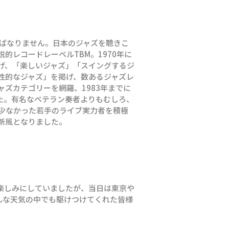
ればなりません。日本のジャズを聴きこ
的レコードレーベルTBM。1970年に
げ、「楽しいジャズ」「スイングするジ
性的なジャズ」を掲げ、数あるジャズレ
ズカテゴリーを網羅、1983年までに
した。有名なベテラン奏者よりもむしろ、
少なかった若手のライブ実力者を積極
新風となりました。
楽しみにしていましたが、当日は東京や
んな天気の中でも駆けつけてくれた皆様